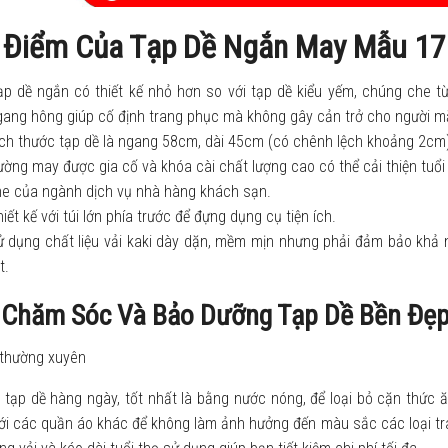
 Điểm Của Tạp Dề Ngắn May Mẫu 17
p dề ngắn có thiết kế nhỏ hơn so với tạp dề kiểu yếm, chúng che từ 
gang hông giúp cố định trang phục mà không gây cản trở cho người m
ích thước tạp dề là ngang 58cm, dài 45cm (có chênh lệch khoảng 2cm)
ờng may được gia cố và khóa cài chất lượng cao có thể cải thiện tuổi
he của ngành dịch vụ nhà hàng khách sạn.
iết kế với túi lớn phía trước để đựng dụng cụ tiện ích.
ử dụng chất liệu vải kaki dày dặn, mềm mịn nhưng phải đảm bảo khả
t.
Chăm Sóc Và Bảo Dưỡng Tạp Dề Bền Đẹ
 thường xuyên
 tạp dề hàng ngày, tốt nhất là bằng nước nóng, để loại bỏ cặn thức ăn
i các quần áo khác để không làm ảnh hưởng đến màu sắc các loại tran