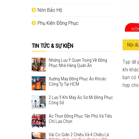
Nón Bảo Hộ
Phụ Kiện Đồng Phục
Nội du
TIN TỨC & SỰ KIỆN
Những Lưu Ý Quan Trọng Về Đồng
Tạp dề p
Phục Nhà Hàng Quán Ăn
khi khá
bạn có 
Xưởng May Đồng Phục Áo Khoác
Công Ty Tại HCM
hợp cho 
2 Lưu Ý Khi May Áo Sơ Mi Đồng Phục
Công Sở
Áo Thun Đồng Phục Tân Phú Và Tiêu
Chí Lựa Chọn
Vải Co Giãn 2 Chiều Và 4 Chiều Là