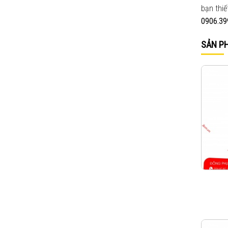
bạn thiế
0906.39
SẢN P