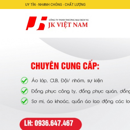
UY TÍN - NHANH CHÓNG - CHẤT LƯỢNG