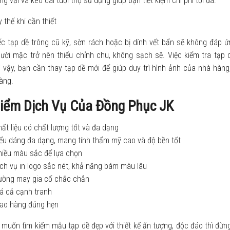
ng vải và kéo dài tuổi thọ sử dụng giúp bạn tiết kiệm chi phí tối đa.
 thế khi cần thiết
ếc tạp dề trông cũ kỹ, sờn rách hoặc bị dính vết bẩn sẽ không đáp
ười mặc trở nên thiếu chỉnh chu, không sạch sẽ. Việc kiểm tra tạp d
ì vậy, bạn cần thay tạp dề mới để giúp duy trì hình ảnh của nhà hàng
àng.
iểm Dịch Vụ Của Đồng Phục JK
ất liệu có chất lượng tốt và đa dạng
iểu dáng đa dạng, mang tính thẩm mỹ cao và độ bền tốt
hiều màu sắc để lựa chọn
ch vụ in logo sắc nét, khả năng bám màu lâu
ường may gia cố chắc chắn
á cả cạnh tranh
iao hàng đúng hẹn
muốn tìm kiếm mẫu tạp dề đẹp với thiết kế ấn tượng, độc đáo thì đừn