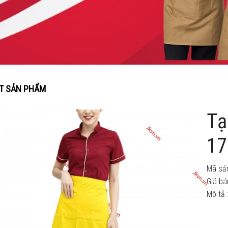
ẾT SẢN PHẨM
Tạ
17
Mã sả
Giá bá
Mô tả 