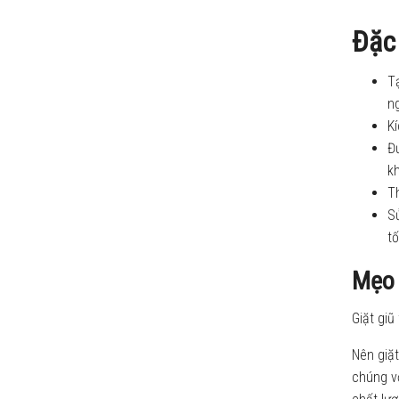
Đặc
Tạ
n
K
Đư
k
Th
S
tố
Mẹo 
Giặt giũ
Nên giặt
chúng vớ