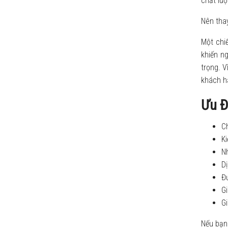
chất lượ
Nên thay
Một chi
khiến ng
trọng. V
khách h
Ưu Đ
Ch
K
N
Dị
Đ
Gi
G
Nếu bạn 