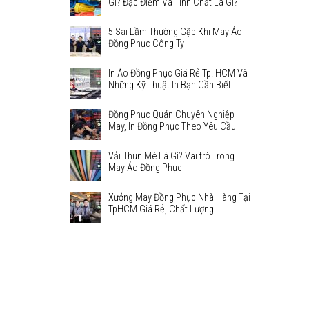
Gì? Đặc Điểm Và Tính Chất Là Gì?
5 Sai Lầm Thường Gặp Khi May Áo
Đồng Phục Công Ty
In Áo Đồng Phục Giá Rẻ Tp. HCM Và
Những Kỹ Thuật In Bạn Cần Biết
Đồng Phục Quán Chuyên Nghiệp –
May, In Đồng Phục Theo Yêu Cầu
Vải Thun Mè Là Gì? Vai trò Trong
May Áo Đồng Phục
Xưởng May Đồng Phục Nhà Hàng Tại
TpHCM Giá Rẻ, Chất Lượng