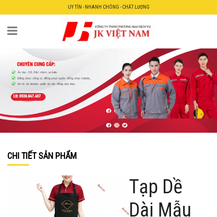
UY TÍN - NHANH CHÓNG - CHẤT LƯỢNG
CHI TIẾT SẢN PHẨM
Tạp Dề
Dài Mẫu