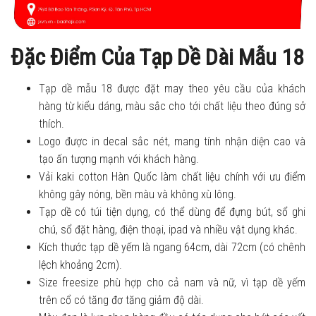
Đặc Điểm Của Tạp Dề Dài Mẫu 18
Tạp dề mẫu 18 được đặt may theo yêu cầu của khách
hàng từ kiểu dáng, màu sắc cho tới chất liệu theo đúng sở
thích.
Logo được in decal sắc nét, mang tính nhận diện cao và
tạo ấn tượng mạnh với khách hàng.
Vải kaki cotton Hàn Quốc làm chất liệu chính với ưu điểm
không gây nóng, bền màu và không xù lông.
Tạp dề có túi tiện dụng, có thể dùng để đựng bút, sổ ghi
chú, sổ đặt hàng, điện thoại, ipad và nhiều vật dụng khác.
Kích thước tạp dề yếm là ngang 64cm, dài 72cm (có chênh
lệch khoảng 2cm).
Size freesize phù hợp cho cả nam và nữ, vì tạp dề yếm
trên cổ có tăng đơ tăng giảm độ dài.