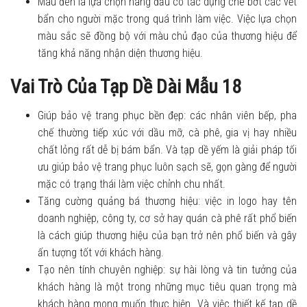
Màu đen là lựa chọn hàng đầu có tác dụng che bớt các vết
bẩn cho người mặc trong quá trình làm việc. Việc lựa chọn
màu sắc sẽ đồng bộ với màu chủ đạo của thương hiệu để
tăng khả năng nhận diện thương hiệu.
Vai Trò Của Tạp Dề Dài Mẫu 18
Giúp bảo vệ trang phục bền đẹp: các nhân viên bếp, pha
chế thường tiếp xúc với dầu mỡ, cà phê, gia vị hay nhiều
chất lỏng rất dễ bị bám bẩn. Và tạp dề yếm là giải pháp tối
ưu giúp bảo vệ trang phục luôn sạch sẽ, gọn gàng để người
mặc có trạng thái làm việc chỉnh chu nhất.
Tăng cường quảng bá thương hiệu: việc in logo hay tên
doanh nghiệp, công ty, cơ sở hay quán cà phê rất phổ biến
là cách giúp thương hiệu của bạn trở nên phổ biến và gây
ấn tượng tốt với khách hàng.
Tạo nên tính chuyên nghiệp: sự hài lòng và tin tưởng của
khách hàng là một trong những mục tiêu quan trọng mà
khách hàng mong muốn thực hiện. Và việc thiết kế tạp dề