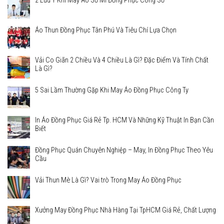
2 Lưu Ý Khi May Áo Sơ Mi Đồng Phục Công Sở
Áo Thun Đồng Phục Tân Phú Và Tiêu Chí Lựa Chọn
Vải Co Giãn 2 Chiều Và 4 Chiều Là Gì? Đặc Điểm Và Tính Chất
Là Gì?
5 Sai Lầm Thường Gặp Khi May Áo Đồng Phục Công Ty
In Áo Đồng Phục Giá Rẻ Tp. HCM Và Những Kỹ Thuật In Bạn Cần
Biết
Đồng Phục Quán Chuyên Nghiệp – May, In Đồng Phục Theo Yêu
Cầu
Vải Thun Mè Là Gì? Vai trò Trong May Áo Đồng Phục
Xưởng May Đồng Phục Nhà Hàng Tại TpHCM Giá Rẻ, Chất Lượng