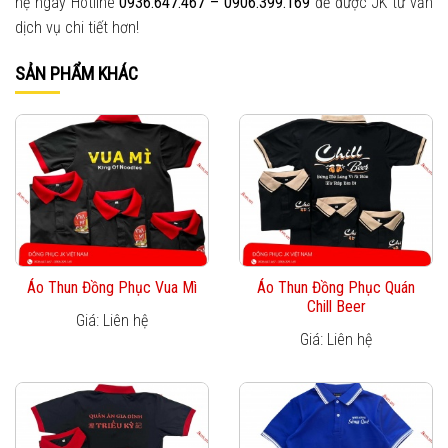
hệ ngay Hotline
0936.647.467 – 0906.399.169
để được JK tư vấn
dịch vụ chi tiết hơn!
SẢN PHẨM KHÁC
Áo Thun Đồng Phục Vua Mì
Áo Thun Đồng Phục Quán
Chill Beer
Giá: Liên hệ
Giá: Liên hệ