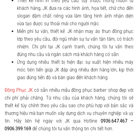
Thiết kế hình in theo yêu cầu: tùy thuộc mong muốn từ
khách hàng, JK đưa ra các hình ảnh, họa tiết, chữ cho đến
slogan đậm chất riêng vừa làm tăng hình ảnh nhận diện
vừa tạo được sự thoải mái cho người mặc.
Miễn phí tư vấn, thiết kế: JK nhận may áo thun đồng phục
lớp theo yêu cầu, đội ngũ nhân sự tư vấn tận tâm, có trách
nhiệm. Chi phí tại JK cạnh tranh, chúng tôi tư vấn theo
đúng nhu cầu và ngân sách mà khách hàng có sẵn.
Ứng dụng nhiều thiết bị hiện đại: sự xuất hiện nhiều máy
móc tiên tiến giúp JK đáp ứng nhiều đơn hàng lớn, kịp thời
giao đúng tiến độ và bàn giao đến khách hàng.
Đồng Phục JK
có sẵn nhiều mẫu đồng phục barber shop đẹp với
chi phí phải chăng. Từ nhu cầu của khách hàng, chúng tôi sẽ
thiết kế tùy chỉnh theo yêu cầu sao cho phù hợp với bản sắc và
thương hiệu mà bạn muốn xây dựng dịch vụ chuyên nghiệp và uy
tín. Hãy liên hệ ngay với JK qua Hotline
0936.647.467 –
0906.399.169
để chúng tôi tư vấn thông tin chi tiết hơn.