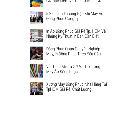
Gì? Đặc Điểm Và Tính Chất Là Gì?
5 Sai Lầm Thường Gặp Khi May Áo
Đồng Phục Công Ty
In Áo Đồng Phục Giá Rẻ Tp. HCM Và
Những Kỹ Thuật In Bạn Cần Biết
Đồng Phục Quán Chuyên Nghiệp –
May, In Đồng Phục Theo Yêu Cầu
Vải Thun Mè Là Gì? Vai trò Trong
May Áo Đồng Phục
Xưởng May Đồng Phục Nhà Hàng Tại
TpHCM Giá Rẻ, Chất Lượng