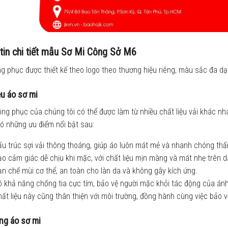
tin chi tiết mẫu Sơ Mi Công Sở M6
 phục được thiết kế theo logo theo thương hiệu riêng, màu sắc đa dạ
ệu áo sơ mi
ng phục của chúng tôi có thể được làm từ nhiều chất liệu vải khác nha
ó những ưu điểm nổi bật sau:
u trúc sợi vải thông thoáng, giúp áo luôn mát mẻ và nhanh chóng thấ
o cảm giác dễ chịu khi mặc, với chất liệu mịn màng và mát nhẹ trên d
n chế mùi cơ thể, an toàn cho làn da và không gây kích ứng.
 khả năng chống tia cực tím, bảo vệ người mặc khỏi tác động của ánh
ất liệu này cũng thân thiện với môi trường, đồng hành cùng việc bảo v
ng áo sơ mi