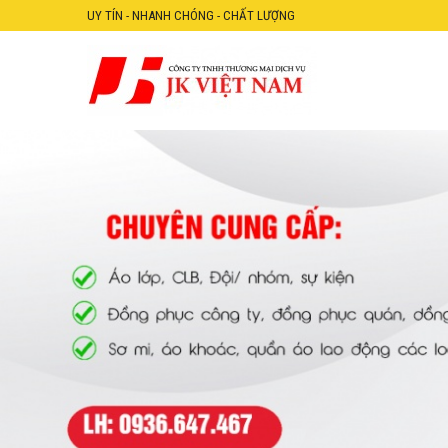
UY TÍN - NHANH CHÓNG - CHẤT LƯỢNG