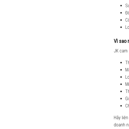
Sơ
Đố
Cổ
L
Vì sao 
JK cam 
Th
Mà
L
Mi
Th
Gi
C
Hãy liên
doanh n