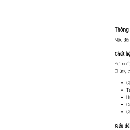
Thông 
Mẫu đồng
Chất li
Sơ mi đồ
Chúng c
Cấ
Tạ
Hạ
Có
Ch
Kiểu dá