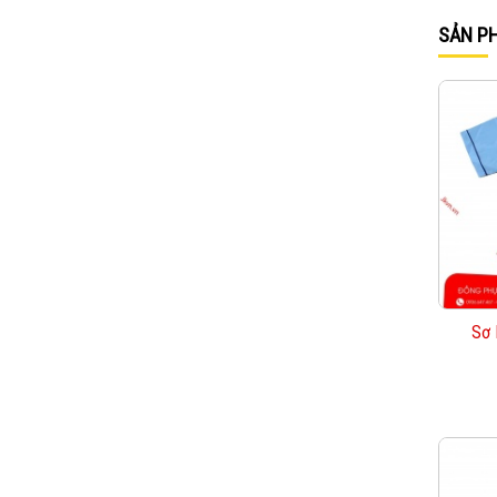
SẢN P
Sơ 