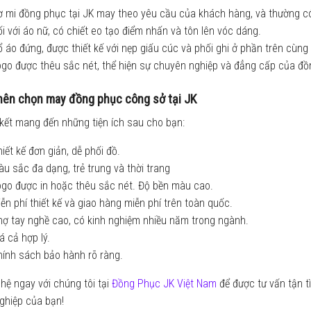
 mi đồng phục tại JK may theo yêu cầu của khách hàng, và thường có 
i với áo nữ, có chiết eo tạo điểm nhấn và tôn lên vóc dáng.
 áo đứng, được thiết kế với nẹp giấu cúc và phối ghi ở phần trên cùng 
ogo được thêu sắc nét, thể hiện sự chuyên nghiệp và đẳng cấp của đồ
nên chọn may đồng phục công sở tại JK
kết mang đến những tiện ích sau cho bạn:
iết kế đơn giản, dễ phối đồ.
u sắc đa dạng, trẻ trung và thời trang
ogo được in hoặc thêu sắc nét. Độ bền màu cao.
ễn phí thiết kế và giao hàng miễn phí trên toàn quốc.
ợ tay nghề cao, có kinh nghiệm nhiều năm trong ngành.
á cả hợp lý.
hính sách bảo hành rõ ràng.
 hệ ngay với chúng tôi tại
Đồng Phục JK Việt Nam
để được tư vấn tận 
ghiệp của bạn!