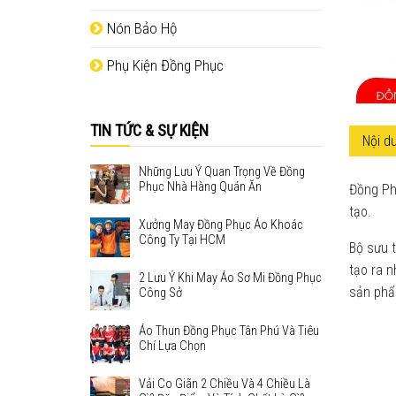
Nón Bảo Hộ
Phụ Kiện Đồng Phục
TIN TỨC & SỰ KIỆN
Nội du
Những Lưu Ý Quan Trọng Về Đồng
Phục Nhà Hàng Quán Ăn
Đồng Phụ
tạo.
Xưởng May Đồng Phục Áo Khoác
Công Ty Tại HCM
Bộ sưu 
tạo ra n
2 Lưu Ý Khi May Áo Sơ Mi Đồng Phục
sản phẩ
Công Sở
Áo Thun Đồng Phục Tân Phú Và Tiêu
Chí Lựa Chọn
Vải Co Giãn 2 Chiều Và 4 Chiều Là