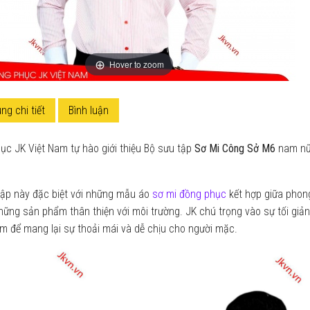
Hover to zoom
ng chi tiết
Bình luận
c JK Việt Nam tự hào giới thiệu Bộ sưu tập
Sơ Mi Công Sở M6
nam nữ
tập này đặc biệt với những mẫu áo
sơ mi đồng phục
kết hợp giữa phong 
hững sản phẩm thân thiện với môi trường. JK chú trọng vào sự tối giản 
m để mang lại sự thoải mái và dễ chịu cho người mặc.