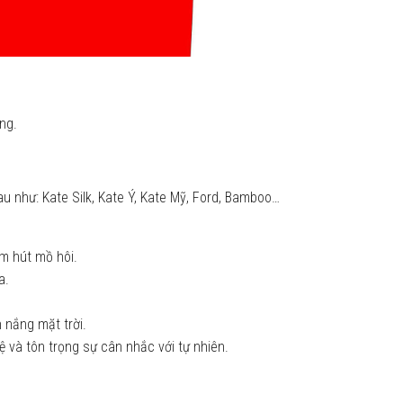
ng.
u như: Kate Silk, Kate Ý, Kate Mỹ, Ford, Bamboo…
m hút mồ hôi.
a.
 nắng mặt trời.
ệ và tôn trọng sự cân nhắc với tự nhiên.