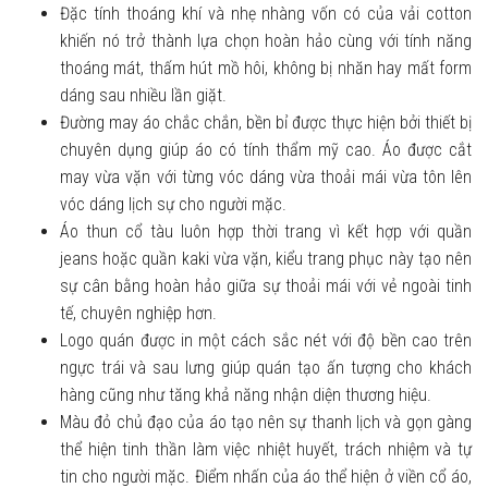
Đặc tính thoáng khí và nhẹ nhàng vốn có của vải cotton
khiến nó trở thành lựa chọn hoàn hảo cùng với tính năng
thoáng mát, thấm hút mồ hôi, không bị nhăn hay mất form
dáng sau nhiều lần giặt.
Đường may áo chắc chắn, bền bỉ được thực hiện bởi thiết bị
chuyên dụng giúp áo có tính thẩm mỹ cao. Áo được cắt
may vừa vặn với từng vóc dáng vừa thoải mái vừa tôn lên
vóc dáng lịch sự cho người mặc.
Áo thun cổ tàu luôn hợp thời trang vì kết hợp với quần
jeans hoặc quần kaki vừa vặn, kiểu trang phục này tạo nên
sự cân bằng hoàn hảo giữa sự thoải mái với vẻ ngoài tinh
tế, chuyên nghiệp hơn.
Logo quán được in một cách sắc nét với độ bền cao trên
ngực trái và sau lưng giúp quán tạo ấn tượng cho khách
hàng cũng như tăng khả năng nhận diện thương hiệu.
Màu đỏ chủ đạo của áo tạo nên sự thanh lịch và gọn gàng
thể hiện tinh thần làm việc nhiệt huyết, trách nhiệm và tự
tin cho người mặc. Điểm nhấn của áo thể hiện ở viền cổ áo,