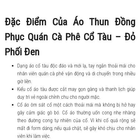
Đặc Điểm Của Áo Thun Đồng
Phục Quán Cà Phê Cổ Tàu – Đỏ
Phối Đen
Dạng áo cổ tàu độc đáo và mới lạ, tay ngắn thoải mái cho
nhân viên quán cà phê vận động và di chuyển trong nhiều
giờ liền.
Kiểu cổ áo tàu được cắt may gọn gàng và thanh lịch giúp
duy trì vẻ ngoài chỉnh chu cho người mặc.
Cổ áo ôm sát cổ một cách thoải mái mà không bị hở hay
gây cảm giác gò bó. Cổ áo thường uốn cong nhẹ nhàng
theo đường cong tự nhiên của cổ. Vì khi cổ quá rộng sẽ
mất đi form dáng; nếu quá chật, sẽ gây khó chịu cho nhân
viên khi làm việc.