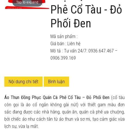
Tap to expand
Phê Cổ Tàu - Đỏ
Phối Đen
Mã sản phẩm :
Giá bán :
Liên hệ
Mô tả : Tư vấn 24/7: 0936.647.467 –
0906.399.169
Nội dung chi tiết
Bình luận
Áo Thun Đồng Phục Quán Cà Phê Cổ Tàu – Đỏ Phối Đen
(cổ tàu
còn gọi là áo cổ ngắn không gài nút) với thiết gam màu đơn
sắc đang được các nhà hàng, quán ăn, quán cà phê ưa chuộng,
bởi chiếc áo như cách tân từ áo thun và sơ mi, tạo cảm giác vừa
lịch sự, vừa lạ mắt.