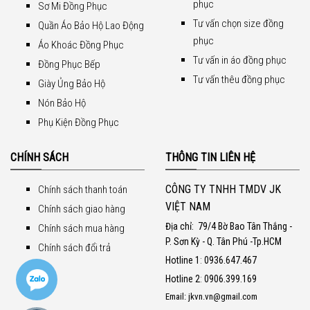
phục
Sơ Mi Đồng Phục
Tư vấn chọn size đồng
Quần Áo Bảo Hộ Lao Động
phục
Áo Khoác Đồng Phục
Tư vấn in áo đồng phục
Đồng Phục Bếp
Tư vấn thêu đồng phục
Giày Ủng Bảo Hộ
Nón Bảo Hộ
Phụ Kiện Đồng Phục
CHÍNH SÁCH
THÔNG TIN LIÊN HỆ
CÔNG TY TNHH TMDV JK
Chính sách thanh toán
VIỆT NAM
Chính sách giao hàng
Địa chỉ:
79/4 Bờ Bao Tân Thắng -
Chính sách mua hàng
P. Sơn Kỳ - Q. Tân Phú -Tp.HCM
Chính sách đổi trả
Hotline 1
:
0936.647.467
Hotline 2
:
0906.399.169
Email: jkvn.vn@gmail.com