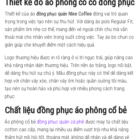
Thiết kế đồ áo phông có cổ đồng phục
Thiết kế của áo
đồng phục quán Nlee Coffee
đóng vai trò quan
trọng trong việc tạo nên sự thu hút. Với dáng áo polo Regular Fit,
sản phẩm ôm nhẹ cơ thể, mang đến vẻ ngoài chỉn chu mà vẫn
thoải mái cho nhân viên trong suốt công việc. Tay áo bo chun co
giãn giúp che khuyết điểm một cách hiệu quả.
Logo thương hiệu được in rõ ràng ở vị trí ngực trái, giúp nâng cao
khả năng nhận diện thương hiệu. Trên nền áo trắng, logo nổi bật,
dễ dàng thu hút sự chú ý. Mẫu đồng phục này có thể dễ dàng kết
hợp với chân váy xòe, chân váy ôm hoặc quần suông tối màu,
tạo nên sự hoàn hảo và phù hợp với nhiều phong cách trang
phục.
Chất liệu đồng phục áo phông cổ bẻ
Áo phông cổ bẻ
đồng phục quán cà phê
được may từ chất liệu
cotton cao cấp, mang lại nhiều ưu điểm vượt trội như khả năng
thấm hút mồ hôi tốt, thoáng mát, không dễ nhăn và dễ dàng vệ