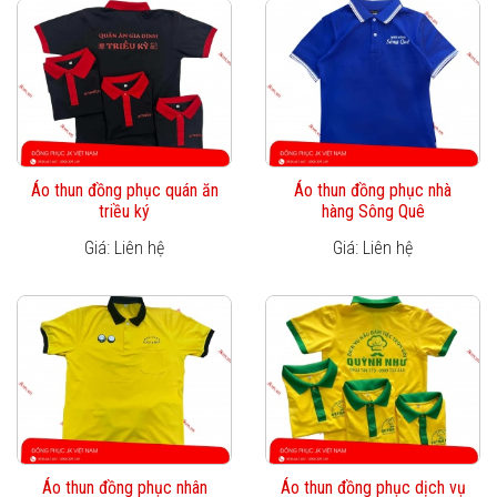
Áo thun đồng phục quán ăn
Áo thun đồng phục nhà
triều ký
hàng Sông Quê
Giá: Liên hệ
Giá: Liên hệ
Áo thun đồng phục nhân
Áo thun đồng phục dịch vụ