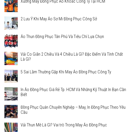
Xưởng May Đồng Phục Áo Khoác Công Ty Tại HCM
2 Lưu Ý Khi May Áo Sơ Mi Đồng Phục Công Sở
Áo Thun Đồng Phục Tân Phú Và Tiêu Chí Lựa Chọn
Vải Co Giãn 2 Chiều Và 4 Chiều Là Gì? Đặc Điểm Và Tính Chất
Là Gì?
5 Sai Lầm Thường Gặp Khi May Áo Đồng Phục Công Ty
In Áo Đồng Phục Giá Rẻ Tp. HCM Và Những Kỹ Thuật In Bạn Cần
Biết
Đồng Phục Quán Chuyên Nghiệp – May, In Đồng Phục Theo Yêu
Cầu
Vải Thun Mè Là Gì? Vai trò Trong May Áo Đồng Phục