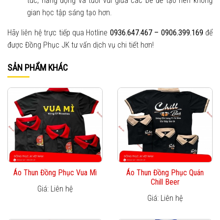
túc, năng động và tươi vui giữa các bé để tạo nên không
gian học tập sáng tạo hơn.
Hãy liên hệ trực tiếp qua Hotline
0936.647.467 – 0906.399.169
để
được Đồng Phục JK tư vấn dịch vụ chi tiết hơn!
SẢN PHẨM KHÁC
Áo Thun Đồng Phục Vua Mì
Áo Thun Đồng Phục Quán
Chill Beer
Giá: Liên hệ
Giá: Liên hệ