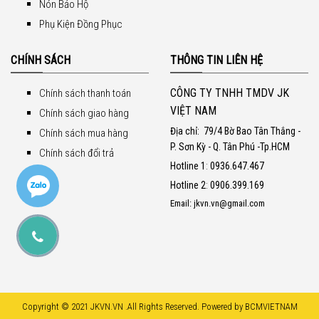
Nón Bảo Hộ
Phụ Kiện Đồng Phục
CHÍNH SÁCH
THÔNG TIN LIÊN HỆ
CÔNG TY TNHH TMDV JK
Chính sách thanh toán
VIỆT NAM
Chính sách giao hàng
Địa chỉ:
79/4 Bờ Bao Tân Thắng -
Chính sách mua hàng
P. Sơn Kỳ - Q. Tân Phú -Tp.HCM
Chính sách đổi trả
Hotline 1
:
0936.647.467
Hotline 2
:
0906.399.169
Email: jkvn.vn@gmail.com
Copyright © 2021 JKVN.VN .All Rights Reserved. Powered by BCMVIETNAM