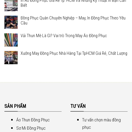
In Áo Đồng Phục Giá Rẻ Tp. HCM Và Những Kỹ Thuật In Bạn Cần
Biết
Đồng Phục Quán Chuyên Nghiệp – May, In Đồng Phục Theo Yêu
Cầu
Vải Thun Mè Là Gì? Vai trò Trong May Áo Đồng Phục
Xưởng May Đồng Phục Nhà Hàng Tại TpHCM Giá Rẻ, Chất Lượng
SẢN PHẨM
TƯ VẤN
Áo Thun Đồng Phục
Tư vấn chọn màu đồng
phục
Sơ Mi Đồng Phục