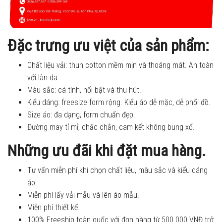
Đặc trưng ưu việt của sản phẩm:
Chất liệu vải: thun cotton mềm mịn và thoáng mát. An toàn
với làn da.
Màu sắc: cá tính, nổi bật và thu hút.
Kiểu dáng: freesize form rộng. Kiểu áo dễ mặc, dễ phối đồ.
Size áo: đa dạng, form chuẩn đẹp.
Đường may tỉ mỉ, chắc chắn, cam kết không bung xổ.
Những ưu đãi khi đặt mua hàng.
Tư vấn miễn phí khi chọn chất liệu, màu sắc và kiểu dáng
áo.
Miễn phí lấy vải mẫu và lên áo mẫu.
Miễn phí thiết kế.
100% Freeship toàn quốc với đơn hàng từ 500.000 VNĐ trở