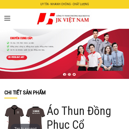
UY TÍN - NHANH CHÓNG - CHẤT LƯỢNG
CHI TIẾT SẢN PHẨM
Áo Thun Đồng
Phục Cổ
Tap to expand