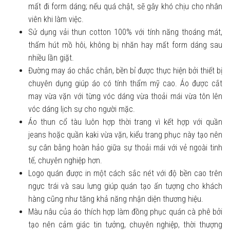
mất đi form dáng; nếu quá chật, sẽ gây khó chịu cho nhân
viên khi làm việc.
Sử dụng vải thun cotton 100% với tính năng thoáng mát,
thấm hút mồ hôi, không bị nhăn hay mất form dáng sau
nhiều lần giặt.
Đường may áo chắc chắn, bền bỉ được thực hiện bởi thiết bị
chuyên dụng giúp áo có tính thẩm mỹ cao. Áo được cắt
may vừa vặn với từng vóc dáng vừa thoải mái vừa tôn lên
vóc dáng lịch sự cho người mặc.
Áo thun cổ tàu luôn hợp thời trang vì kết hợp với quần
jeans hoặc quần kaki vừa vặn, kiểu trang phục này tạo nên
sự cân bằng hoàn hảo giữa sự thoải mái với vẻ ngoài tinh
tế, chuyên nghiệp hơn.
Logo quán được in một cách sắc nét với độ bền cao trên
ngực trái và sau lưng giúp quán tạo ấn tượng cho khách
hàng cũng như tăng khả năng nhận diện thương hiệu.
Màu nâu của áo thích hợp làm đồng phục quán cà phê bởi
tạo nên cảm giác tin tưởng, chuyên nghiệp, thời thượng