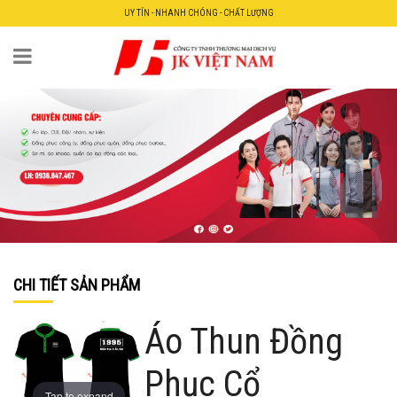
UY TÍN - NHANH CHÓNG - CHẤT LƯỢNG
CHI TIẾT SẢN PHẨM
Áo Thun Đồng
Phục Cổ
Tap to expand