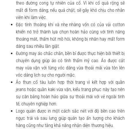
theo đường cong tự nhiên của cổ. Vì khi cổ quá rộng sẽ
mất đi form dáng; nếu quá chật, sẽ gây khó chịu cho nhân
viên khi làm việc.
Đặc tính thoáng khí và nhẹ nhàng vốn có của vải cotton
khiến nó trở thành lựa chọn hoàn hảo cùng với tính năng
thoáng mát, thấm hút mồ hôi, không bị nhăn hay mất form
dáng sau nhiều lần giặt.
Đường may áo chắc chắn, bền bỉ được thực hiện bởi thiết bị
chuyên dụng giúp áo có tính thẩm mỹ cao. Áo được cắt
may vừa vặn với từng vóc dáng vừa thoải mái vừa tôn lên
vóc dáng lịch sự cho người mặc.
Áo thun cổ tàu luôn hợp thời trang vì kết hợp với quần
jeans hoặc quần kaki vừa vặn, kiểu trang phục này tạo nên
sự cân bằng hoàn hảo giữa sự thoải mái với vẻ ngoài tinh
tế, chuyên nghiệp hơn.
Logo quán được in một cách sắc nét với độ bền cao trên
ngực trái và sau lưng giúp quán tạo ấn tượng cho khách
hàng cũng như tăng khả năng nhận diện thương hiệu.