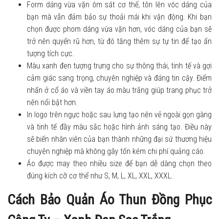
Form dáng vừa vặn ôm sát cơ thể, tôn lên vóc dáng của
bạn mà vẫn đảm bảo sự thoải mái khi vận động. Khi bạn
chọn được phom dáng vừa vặn hơn, vóc dáng của bạn sẽ
trở nên quyến rũ hơn, từ đó tăng thêm sự tự tin để tạo ấn
tượng tích cực.
Màu xanh đen tượng trưng cho sự thông thái, tinh tế và gợi
cảm giác sang trọng, chuyên nghiệp và đáng tin cậy. Điểm
nhấn ở cổ áo và viền tay áo màu trắng giúp trang phục trở
nên nổi bật hơn.
In logo trên ngực hoặc sau lưng tạo nên vẻ ngoài gọn gàng
và tinh tế đầy màu sắc hoặc hình ảnh sáng tạo. Điều này
sẽ biến nhân viên của bạn thành những đại sứ thương hiệu
chuyên nghiệp mà không gây tốn kém chi phí quảng cáo.
Áo được may theo nhiều size để bạn dễ dàng chọn theo
đúng kích cỡ cơ thể như S, M, L, XL, XXL, XXXL.
Cách Bảo Quản Áo Thun Đồng Phục