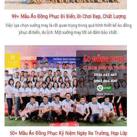
99+ Mẫu Áo Đồng Phục Đi Biển, Đi Chơi Đẹp, Chất Lượng
Việc lựa chọn xưởng may là rất quan trọng trong quá trình thiết kế áo đồng
phục đi biển, du lịch. Một xưởng may tốt sẽ đảm bảo chất..
20
Th 07
50+ Mẫu Áo Đồng Phục Kỷ Niệm Ngày Ra Trường, Họp Lớp