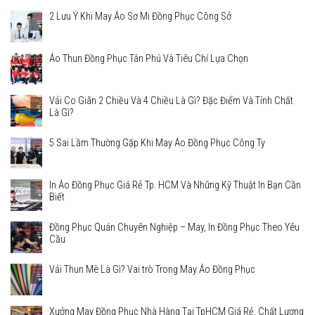
2 Lưu Ý Khi May Áo Sơ Mi Đồng Phục Công Sở
Áo Thun Đồng Phục Tân Phú Và Tiêu Chí Lựa Chọn
Vải Co Giãn 2 Chiều Và 4 Chiều Là Gì? Đặc Điểm Và Tính Chất
Là Gì?
5 Sai Lầm Thường Gặp Khi May Áo Đồng Phục Công Ty
In Áo Đồng Phục Giá Rẻ Tp. HCM Và Những Kỹ Thuật In Bạn Cần
Biết
Đồng Phục Quán Chuyên Nghiệp – May, In Đồng Phục Theo Yêu
Cầu
Vải Thun Mè Là Gì? Vai trò Trong May Áo Đồng Phục
Xưởng May Đồng Phục Nhà Hàng Tại TpHCM Giá Rẻ, Chất Lượng