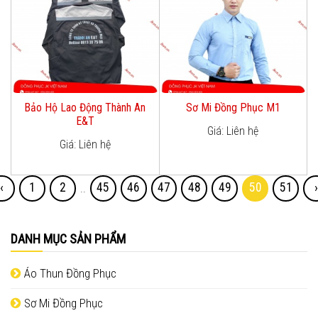
Bảo Hộ Lao Động Thành An
Sơ Mi Đồng Phục M1
E&T
Giá: Liên hệ
Giá: Liên hệ
‹
1
2
45
46
47
48
49
50
51
..
DANH MỤC SẢN PHẨM
Áo Thun Đồng Phục
Sơ Mi Đồng Phục