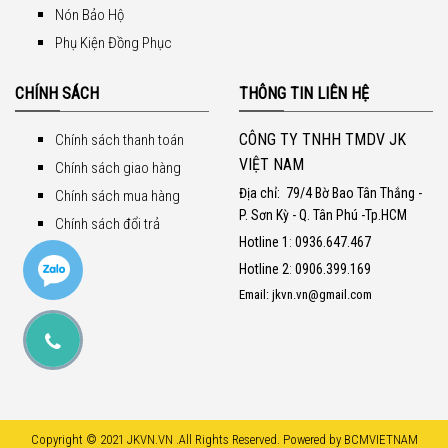
Nón Bảo Hộ
Phụ Kiện Đồng Phục
CHÍNH SÁCH
THÔNG TIN LIÊN HỆ
CÔNG TY TNHH TMDV JK
Chính sách thanh toán
VIỆT NAM
Chính sách giao hàng
Địa chỉ:
79/4 Bờ Bao Tân Thắng -
Chính sách mua hàng
P. Sơn Kỳ - Q. Tân Phú -Tp.HCM
Chính sách đổi trả
Hotline 1
:
0936.647.467
Hotline 2
:
0906.399.169
Email: jkvn.vn@gmail.com
Copyright © 2021 JKVN.VN .All Rights Reserved. Powered by BCMVIETNAM