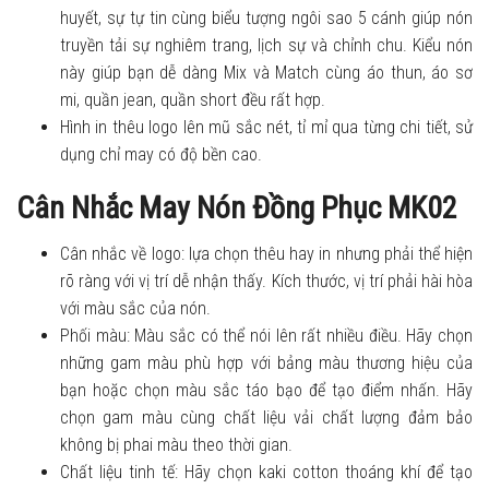
huyết, sự tự tin cùng biểu tượng ngôi sao 5 cánh giúp nón
truyền tải sự nghiêm trang, lịch sự và chỉnh chu. Kiểu nón
này giúp bạn dễ dàng Mix và Match cùng áo thun, áo sơ
mi, quần jean, quần short đều rất hợp.
Hình in thêu logo lên mũ sắc nét, tỉ mỉ qua từng chi tiết, sử
dụng chỉ may có độ bền cao.
Cân Nhắc May Nón Đồng Phục MK02
Cân nhắc về logo: lựa chọn thêu hay in nhưng phải thể hiện
rõ ràng với vị trí dễ nhận thấy. Kích thước, vị trí phải hài hòa
với màu sắc của nón.
Phối màu: Màu sắc có thể nói lên rất nhiều điều. Hãy chọn
những gam màu phù hợp với bảng màu thương hiệu của
bạn hoặc chọn màu sắc táo bạo để tạo điểm nhấn. Hãy
chọn gam màu cùng chất liệu vải chất lượng đảm bảo
không bị phai màu theo thời gian.
Chất liệu tinh tế: Hãy chọn kaki cotton thoáng khí để tạo