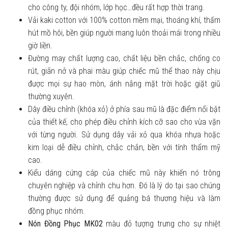
cho công ty, đội nhóm, lớp học…đều rất hợp thời trang.
Vải kaki cotton với 100% cotton mềm mại, thoáng khí, thấm
hút mồ hôi, bền giúp người mang luôn thoải mái trong nhiều
giờ liền.
Đường may chất lượng cao, chất liệu bền chắc, chống co
rút, giãn nở và phai màu giúp chiếc mũ thể thao này chịu
được mọi sự hao mòn, ánh nắng mặt trời hoặc giặt giũ
thường xuyên.
Dây điều chỉnh (khóa xỏ) ở phía sau mũ là đặc điểm nổi bật
của thiết kế, cho phép điều chỉnh kích cỡ sao cho vừa vặn
với từng người. Sử dụng dây vải xỏ qua khóa nhựa hoặc
kim loại dễ điều chỉnh, chắc chắn, bền với tính thẩm mỹ
cao.
Kiểu dáng cứng cáp của chiếc mũ này khiến nó trông
chuyên nghiệp và chỉnh chu hơn. Đó là lý do tại sao chúng
thường được sử dụng để quảng bá thương hiệu và làm
đồng phục nhóm.
Nón Đồng Phục MK02
màu đỏ tượng trưng cho sự nhiệt