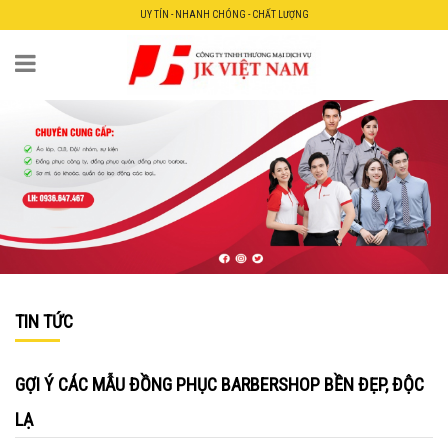
UY TÍN - NHANH CHÓNG - CHẤT LƯỢNG
TIN TỨC
GỢI Ý CÁC MẪU ĐỒNG PHỤC BARBERSHOP BỀN ĐẸP, ĐỘC
LẠ