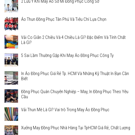
2 Lưu Ý Khi May Áo Sơ Mi Đồng Phục Công Sở
Áo Thun Đồng Phục Tân Phú Và Tiêu Chí Lựa Chọn
Vải Co Giãn 2 Chiều Và 4 Chiều Là Gì? Đặc Điểm Và Tính Chất
Là Gì?
5 Sai Lầm Thường Gặp Khi May Áo Đồng Phục Công Ty
In Áo Đồng Phục Giá Rẻ Tp. HCM Và Những Kỹ Thuật In Bạn Cần
Biết
Đồng Phục Quán Chuyên Nghiệp – May, In Đồng Phục Theo Yêu
Cầu
Vải Thun Mè Là Gì? Vai trò Trong May Áo Đồng Phục
Xưởng May Đồng Phục Nhà Hàng Tại TpHCM Giá Rẻ, Chất Lượng