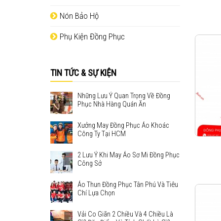
Nón Bảo Hộ
Phụ Kiện Đồng Phục
TIN TỨC & SỰ KIỆN
Những Lưu Ý Quan Trọng Về Đồng
Phục Nhà Hàng Quán Ăn
Xưởng May Đồng Phục Áo Khoác
Công Ty Tại HCM
2 Lưu Ý Khi May Áo Sơ Mi Đồng Phục
Công Sở
Áo Thun Đồng Phục Tân Phú Và Tiêu
Chí Lựa Chọn
Vải Co Giãn 2 Chiều Và 4 Chiều Là