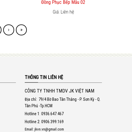
Đồng Phục Bếp Mẫu 02
Giá: Liên hệ
›
»
THÔNG TIN LIÊN HỆ
CÔNG TY TNHH TMDV JK VIỆT NAM
Địa chỉ:
79/4 Bờ Bao Tân Thắng - P. Sơn Kỳ - Q.
Tân Phú -Tp.HCM
Hotline 1
:
0936.647.467
Hotline 2
:
0906.399.169
Email: jkvn.vn@gmail.com