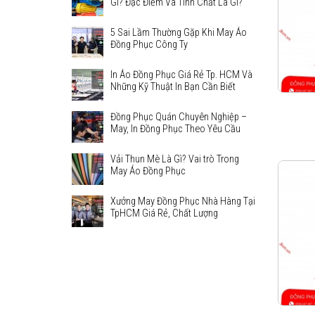
Gì? Đặc Điểm Và Tính Chất Là Gì?
5 Sai Lầm Thường Gặp Khi May Áo
Đồng Phục Công Ty
In Áo Đồng Phục Giá Rẻ Tp. HCM Và
Những Kỹ Thuật In Bạn Cần Biết
Đồng Phục Quán Chuyên Nghiệp –
May, In Đồng Phục Theo Yêu Cầu
Vải Thun Mè Là Gì? Vai trò Trong
May Áo Đồng Phục
Xưởng May Đồng Phục Nhà Hàng Tại
TpHCM Giá Rẻ, Chất Lượng