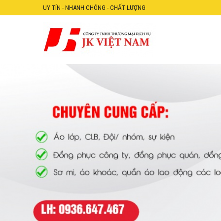
UY TÍN - NHANH CHÓNG - CHẤT LƯỢNG