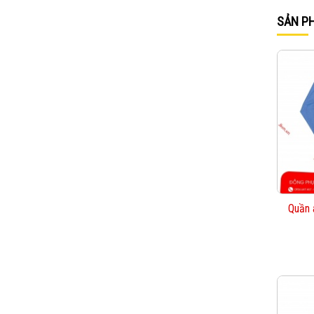
SẢN P
Quần 