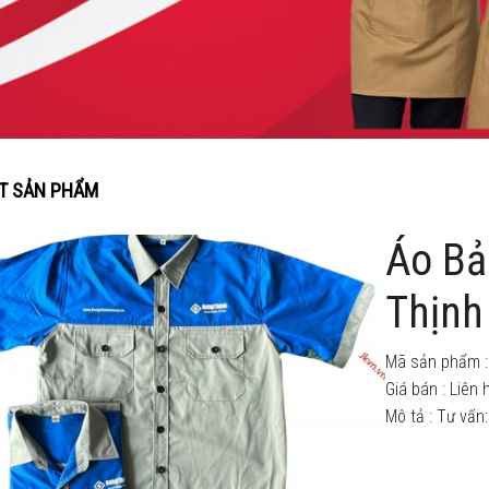
ẾT SẢN PHẨM
Áo Bả
Thịnh
Mã sản phẩm :
Giá bán :
Liên 
Mô tả : Tư vấ