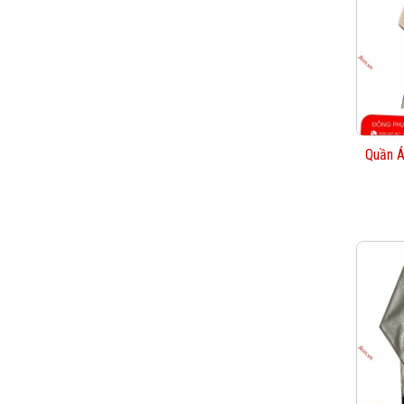
Quần Á