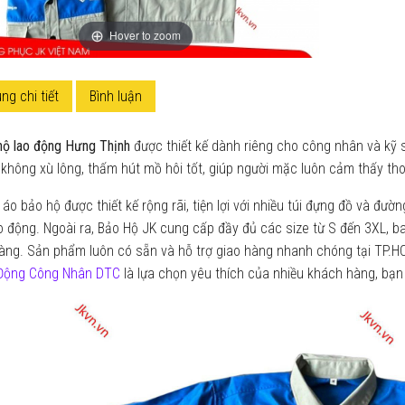
Hover to zoom
ng chi tiết
Bình luận
hộ lao động Hưng Thịnh
được thiết kế dành riêng cho công nhân và kỹ sư
không xù lông, thấm hút mồ hôi tốt, giúp người mặc luôn cảm thấy thoả
áo bảo hộ được thiết kế rộng rãi, tiện lợi với nhiều túi đựng đồ và đ
o động. Ngoài ra, Bảo Hộ JK cung cấp đầy đủ các size từ S đến 3XL, 
àng. Sản phẩm luôn có sẵn và hỗ trợ giao hàng nhanh chóng tại TP.HC
Động Công Nhân DTC
là lựa chọn yêu thích của nhiều khách hàng, bạn