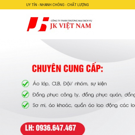
UY TÍN - NHANH CHÓNG - CHẤT LƯỢNG