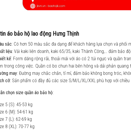
tin áo bảo hộ lao động Hưng Thịnh
àu sắc
: Có hơn 50 màu sắc đa dạng để khách hàng lựa chọn và phối 
ất liệu
: Vải kaki liên doanh, kaki 65/35, kaki Thành Công,… đảm bảo đ
iết kế
: Form dáng rộng rãi, thoải mái với áo có 2 túi ngực và quần tran
ện trong công việc. Quần có bo chun hai bên hông và dải phản quang t
ường may
: Đường may chắc chắn, tỉ mỉ, đảm bảo không bong tróc, khôn
ch cỡ
: Sản phẩm có đầy đủ các size S/M/L/XL/XXL phù hợp với chiều 
ẫn chọn size quần áo bảo hộ
:
ze 5 (S): 45-53 kg
ze 6 (M): 54-61 kg
ze 7 (L): 62-69 kg
ze 8 (XL): 70-77 kg