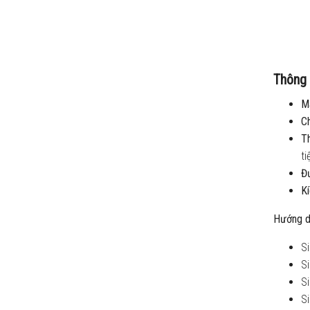
Thông 
M
Ch
Th
ti
Đ
Kí
Hướng d
Si
Si
Si
Si