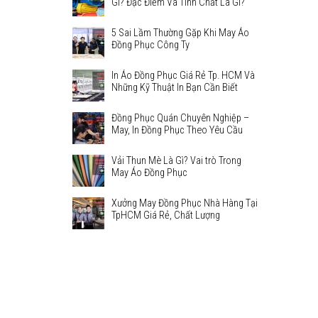
Gì? Đặc Điểm Và Tính Chất Là Gì?
5 Sai Lầm Thường Gặp Khi May Áo
Đồng Phục Công Ty
In Áo Đồng Phục Giá Rẻ Tp. HCM Và
Những Kỹ Thuật In Bạn Cần Biết
Đồng Phục Quán Chuyên Nghiệp –
May, In Đồng Phục Theo Yêu Cầu
Vải Thun Mè Là Gì? Vai trò Trong
May Áo Đồng Phục
Xưởng May Đồng Phục Nhà Hàng Tại
TpHCM Giá Rẻ, Chất Lượng