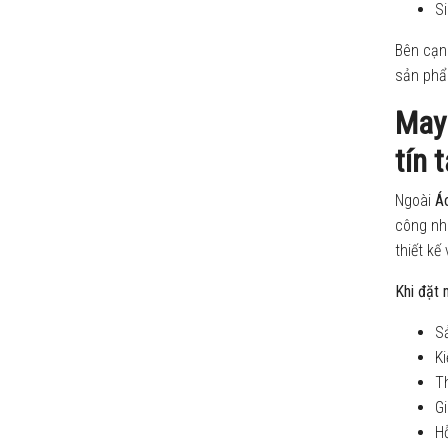
Si
Bên cạnh
sản phẩ
May
tín 
Ngoài
Á
công nhâ
thiết kế
Khi đặt 
Sả
Ki
Th
Gi
Hỗ