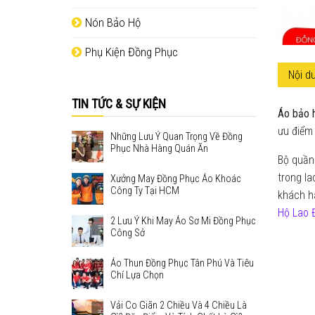
Nón Bảo Hộ
Phụ Kiện Đồng Phục
Nội du
TIN TỨC & SỰ KIỆN
Áo bảo 
ưu điểm 
Những Lưu Ý Quan Trọng Về Đồng
Phục Nhà Hàng Quán Ăn
Bộ quần 
trong la
Xưởng May Đồng Phục Áo Khoác
Công Ty Tại HCM
khách h
Hộ Lao 
2 Lưu Ý Khi May Áo Sơ Mi Đồng Phục
Công Sở
Áo Thun Đồng Phục Tân Phú Và Tiêu
Chí Lựa Chọn
Vải Co Giãn 2 Chiều Và 4 Chiều Là