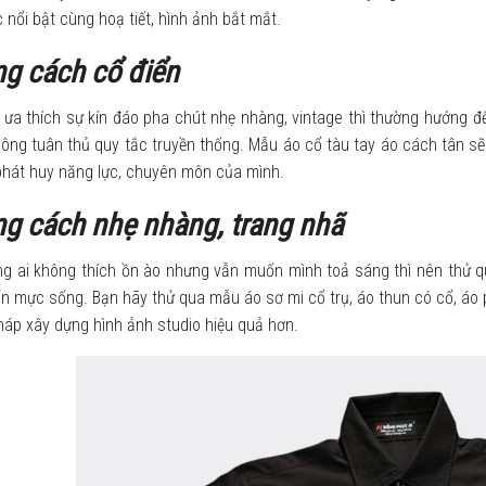
nổi bật cùng hoạ tiết, hình ảnh bắt mắt.
g cách cổ điển
ưa thích sự kín đáo pha chút nhẹ nhàng, vintage thì thường hướng đến
ông tuân thủ quy tắc truyền thống. Mẫu áo cổ tàu tay áo cách tân sẽ
phát huy năng lực, chuyên môn của mình.
g cách nhẹ nhàng, trang nhã
ng ai không thích ồn ào nhưng vẫn muốn mình toả sáng thì nên thử q
n mực sống. Bạn hãy thử qua mẫu áo sơ mi cổ trụ, áo thun có cổ, áo 
pháp xây dựng hình ảnh studio hiệu quả hơn.