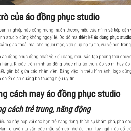
trò của áo đồng phục studio
doanh nghiệp nào cũng mong muốn thương hiệu của mình sẽ tiếp cận v
anh studio cũng không ngoại lệ. Do đó mà
thiết kế áo đồng phục studi
cảm giác thoải mái cho người mặc, vừa giúp họ tự tin, vui vẻ hơn trong
 áo đồng phục đồng nhất về kiểu dáng, màu sắc tạo phong thái chuyên n
h hàng. Khoác trên mình áo đồng phục như áo thun, áo sơ mi hay áo 
kết, gắn bó giữa các nhân viên. Bằng việc in thêu hình ảnh, logo cũng
 chiến dịch quảng bá thương hiệu uy tín.
ng cách may áo đồng phục studio
g cách trẻ trung, năng động
kiểu áo này hợp với các bạn trẻ năng động, thích sự khám phá, pha c
 Nam chuyên tư vấn các mẫu sẵn có như áo thun tay ngắn, áo cổ tròn