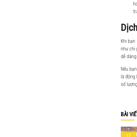
ho
tr
Dịch
Khi bạn
như chi 
dễ dàng 
Nếu bạn 
là động 
số lượng
BÀI VI
17