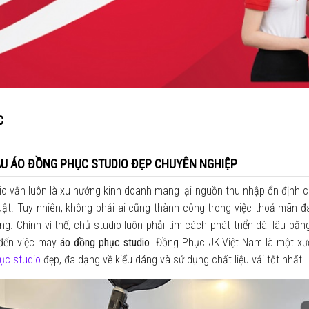
C
U ÁO ĐỒNG PHỤC STUDIO ĐẸP CHUYÊN NGHIỆP
io vẫn luôn là xu hướng kinh doanh mang lại nguồn thu nhập ổn định 
uật. Tuy nhiên, không phải ai cũng thành công trong việc thoả mãn đ
ng. Chính vì thế, chủ studio luôn phải tìm cách phát triển dài lâu bằn
 đến việc may
áo đồng phục studio
. Đồng Phục JK Việt Nam là một xưở
ục studio
đẹp, đa dạng về kiểu dáng và sử dụng chất liệu vải tốt nhất.