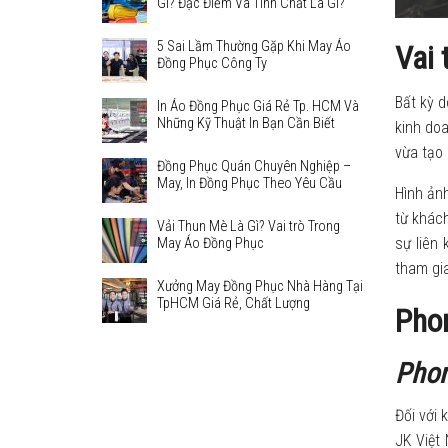
Gì? Đặc Điểm Và Tính Chất Là Gì?
5 Sai Lầm Thường Gặp Khi May Áo
Vai 
Đồng Phục Công Ty
Bất kỳ 
In Áo Đồng Phục Giá Rẻ Tp. HCM Và
Những Kỹ Thuật In Bạn Cần Biết
kinh do
vừa tạo 
Đồng Phục Quán Chuyên Nghiệp –
May, In Đồng Phục Theo Yêu Cầu
Hình ảnh
từ khác
Vải Thun Mè Là Gì? Vai trò Trong
sự liên 
May Áo Đồng Phục
tham gia
Xưởng May Đồng Phục Nhà Hàng Tại
TpHCM Giá Rẻ, Chất Lượng
Pho
Phon
Đối với 
JK Việt