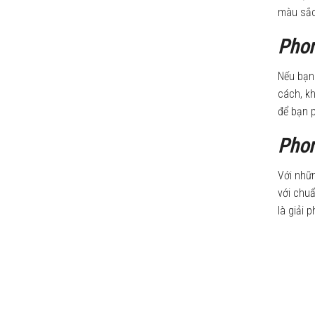
màu sắc 
Phon
Nếu bạn 
cách, kh
để bạn 
Phon
Với nhữ
với chuẩ
là giải 