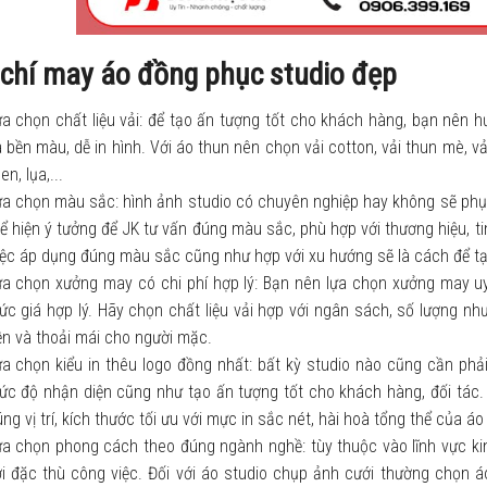
 chí may áo đồng phục studio đẹp
a chọn chất liệu vải: để tạo ấn tượng tốt cho khách hàng, bạn nên hư
 bền màu, dễ in hình. Với áo thun nên chọn vải cotton, vải thun mè, vả
nen, lụa,...
ựa chọn màu sắc: hình ảnh studio có chuyên nghiệp hay không sẽ phụ
ể hiện ý tưởng để JK tư vấn đúng màu sắc, phù hợp với thương hiệu, t
iệc áp dụng đúng màu sắc cũng như hợp với xu hướng sẽ là cách để tạ
ựa chọn xưởng may có chi phí hợp lý: Bạn nên lựa chọn xưởng may u
c giá hợp lý. Hãy chọn chất liệu vải hợp với ngân sách, số lượng nh
n và thoải mái cho người mặc.
a chọn kiểu in thêu logo đồng nhất: bất kỳ studio nào cũng cần phải
c độ nhận diện cũng như tạo ấn tượng tốt cho khách hàng, đối tác. B
ng vị trí, kích thước tối ưu với mực in sắc nét, hài hoà tổng thể của á
ựa chọn phong cách theo đúng ngành nghề: tùy thuộc vào lĩnh vực 
i đặc thù công việc. Đối với áo studio chụp ảnh cưới thường chọn á