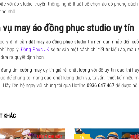
ặc với áo studio truyền thông, nghệ thuật sẽ chọn áo có phong cách 
ang nhã.
 vụ may áo đồng phục studio uy tín
 có ý định cần
đặt
may áo đồng phục studio
thì nên cân nhắc đến xưởn
phí hợp lý.
Đồng Phục JK
sẽ tư vấn một cách chi tiết từ kiểu áo, màu s
đưa ra quyết định hơn.
đang tìm xưởng may uy tín giá rẻ, chất lượng với độ uy tín cao thì h
lực để chúng tôi nâng cao chất lượng dịch vụ, tư vấn, thiết kế nhiều
. Hãy liên hệ ngay với chúng tôi qua Hotline
0936 647 467
để được hỗ t
ẾT KHÁC
16