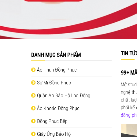
TIN TỨ
DANH MỤC SẢN PHẨM
Áo Thun Đồng Phục
99+ MẪ
Sơ Mi Đồng Phục
Mở stud
nghệ th
Quần Áo Bảo Hộ Lao Động
chất lượ
phải kể
Áo Khoác Đồng Phục
đồng ph
Đồng Phục Bếp
Giày Ủng Bảo Hộ