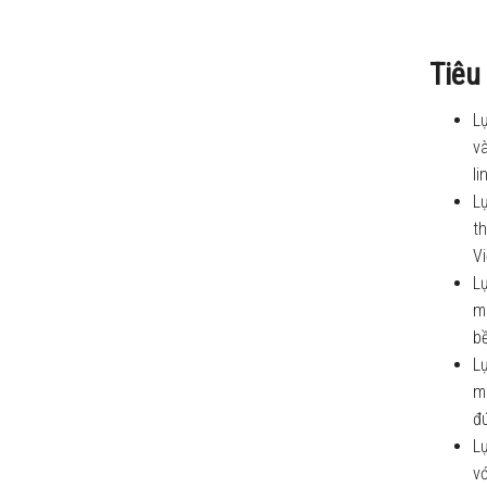
Tiêu
Lự
và
li
L
th
V
L
mứ
bề
Lự
mứ
đú
L
vớ