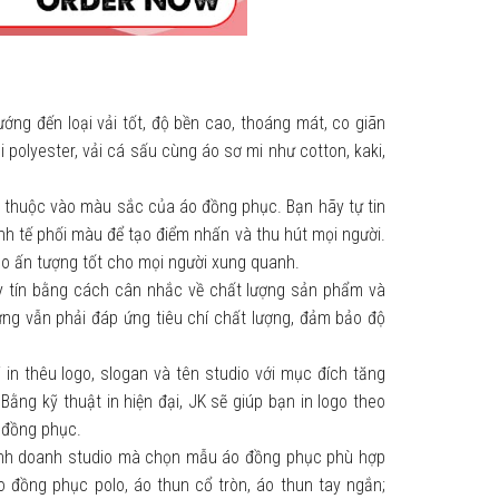
ớng đến loại vải tốt, độ bền cao, thoáng mát, co giãn
i polyester, vải cá sấu cùng áo sơ mi như cotton, kaki,
 thuộc vào màu sắc của áo đồng phục. Bạn hãy tự tin
inh tế phối màu để tạo điểm nhấn và thu hút mọi người.
o ấn tượng tốt cho mọi người xung quanh.
y tín bằng cách cân nhắc về chất lượng sản phẩm và
ưng vẫn phải đáp ứng tiêu chí chất lượng, đảm bảo độ
 in thêu logo, slogan và tên studio với mục đích tăng
ằng kỹ thuật in hiện đại, JK sẽ giúp bạn in logo theo
o đồng phục.
kinh doanh studio mà chọn mẫu áo đồng phục phù hợp
o đồng phục polo, áo thun cổ tròn, áo thun tay ngắn;