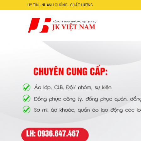
UY TÍN - NHANH CHÓNG - CHẤT LƯỢNG