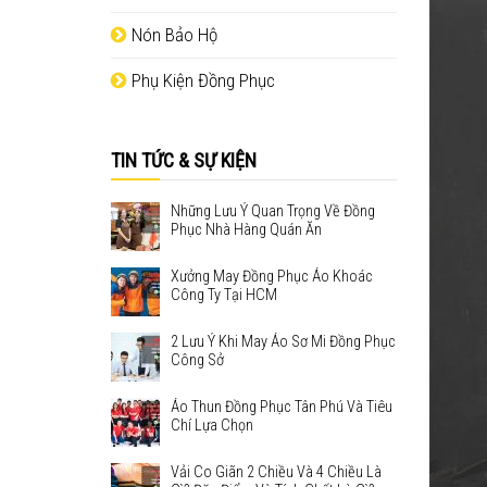
Nón Bảo Hộ
Phụ Kiện Đồng Phục
TIN TỨC & SỰ KIỆN
Những Lưu Ý Quan Trọng Về Đồng
Phục Nhà Hàng Quán Ăn
Xưởng May Đồng Phục Áo Khoác
Công Ty Tại HCM
2 Lưu Ý Khi May Áo Sơ Mi Đồng Phục
Công Sở
Áo Thun Đồng Phục Tân Phú Và Tiêu
Chí Lựa Chọn
Vải Co Giãn 2 Chiều Và 4 Chiều Là